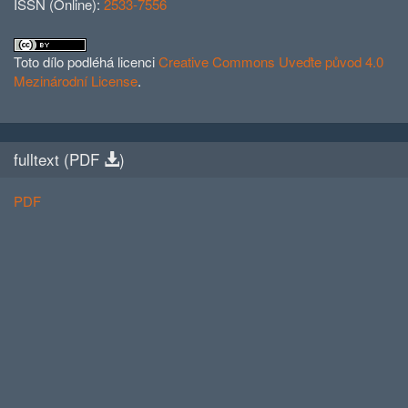
ISSN (Online):
2533-7556
Toto dílo podléhá licenci
Creative Commons Uveďte původ 4.0
Mezinárodní License
.
fulltext (
PDF
)
PDF