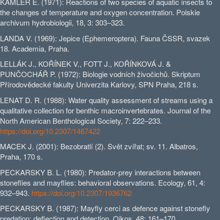
KAMLER E. (1971): Reactions of two species of aquatic insects to
the changes of temperature and oxygen concentration. Polskie
archivum hydrobiologii, 18, 3: 303–323.
LANDA V. (1969): Jepice (Ephemeroptera). Fauna ČSSR, svazek
18. Academia, Praha.
LELLÁK J., KOŘÍNEK V., FOTT J., KOŘÍNKOVÁ J. &
PUNČOCHÁŘ P. (1972): Biologie vodních živočichů. Skriptum
Přírodovědecké fakulty Univerzita Karlovy, SPN Praha, 218 s.
LENAT D. R. (1988): Water quality assessment of streams using a
qualitative collection for benthic macroinvertebrates. Journal of the
North American Benthological Society, 7: 222–233.
https://doi.org/10.2307/1467422
MACEK J. (2001): Bezobratlí (2). Svět zvířat; sv. 11. Albatros,
Praha, 170 s.
PECKARSKY B. L. (1980): Predator‐prey interactions between
stoneflies and mayflies: behavioral observations. Ecology, 61, 4:
932–943.
https://doi.org/10.2307/1936762
PECKARSKY B. (1987): Mayfly cerci as defence against stonefly
predation: deflection and detection. Oikos, 48: 161–170.