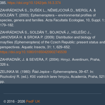
385.
https://doi.org/10.1242/jeb.16.3.374
ZAHRÁDKOVÁ S., DUŠEK L., NĚMEJCOVÁ D., MERGL A. &
SOLDÁN T. (2003): Ephemeroptera – environmental profiles of
species, genera and families. Acta Facultatis Ecologiae, 10, Suppl. 1:
179–182.
ZAHRÁDKOVÁ S., SOLDÁN T., BOJKOVÁ J., HELEŠIC J.,
JANOVSKÁ H. & SROKA P. (2009): Distribution and biology of
mayflies (Ephemeroptera) of the Czech Republic: present status and
perspectives. Aquatic Insects, 31: 1, 629–652.
https://doi.org/10.1080/01650420902745539
ZAHRADNÍK, J. & SEVERA, F. (2004): Hmyz. Aventinum, Praha,
326 s.
ZELINKA M. (1980): Řád Jepice – Ephemeroptera, 39–67. In:
Rozkošný R. (ed.). Klíč vodních larev hmyzu, Academia, Praha, 521
pp.
© 2016 - 2026
PedF UK