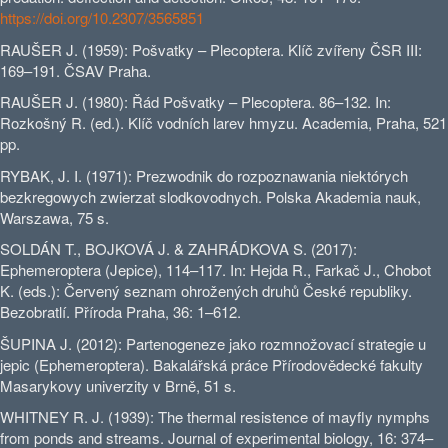
https://doi.org/10.2307/3565851
RAUŠER J. (1959): Pošvatky – Plecoptera. Klíč zvířeny ČSR III:
169–191. ČSAV Praha.
RAUŠER J. (1980): Řád Pošvatky – Plecoptera. 86–132. In:
Rozkošný R. (ed.). Klíč vodních larev hmyzu. Academia, Praha, 521
pp.
RYBAK, J. I. (1971): Prezwodnik do rozpoznawania niektórych
bezkregowych zwierzat slodkovodnych. Polska Akademia nauk,
Warszawa, 75 s.
SOLDÁN T., BOJKOVÁ J. & ZAHRÁDKOVA S. (2017):
Ephemeroptera (Jepice), 114–117. In: Hejda R., Farkač J., Chobot
K. (eds.): Červený seznam ohrožených druhů České republiky.
Bezobratlí. Příroda Praha, 36: 1–612.
ŠUPINA J. (2012): Partenogeneze jako rozmnožovací strategie u
jepic (Ephemeroptera). Bakalářská práce Přírodovědecké fakulty
Masarykovy univerzity v Brně, 51 s.
WHITNEY R. J. (1939): The thermal resistence of mayfly nymphs
from ponds and streams. Journal of experimental biology, 16: 374–