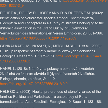
behavior and ecology. Springer, Cham.
https://doi.org/10.1007/978-3-
030-16327-3_9
DOHET A., DOLISY D., HOFFMANN D. & DUFRÊNE M. (2002):
Identification of bioindicator species among Ephemeroptera,
Plecoptera and Trichoptera in a survey of streams belonging to the
rhithral classification in the Grand Duchy of Luxembourg.
Verhadlungen des Internationalen Verein Limnologie, 28: 381–386.
https://doi.org/10.1080/03680770.2001.11902609
GENKAI-KATO, M., NOZAKI, K., MITSUHASHI, H. et al. (2000):
Push-up response of stonefly larvae in lowoxygen conditions.
Ecological Research, 15: 175–179.
https://doi.org/10.1046/j.1440-
1703.2000.00336.x
HANEL L. (2018): Náměty na pokusy a pozorování vodních
živočichů ve školním akváriu II (dýchání vodních živočichů).
Biologie, chemie, zeměpis, 2: 11–21.
https://doi.org/10.14712/25337556.2018.2.2
HELEŠIC J. (2003): Habitat preferences of stonefly larvae of the
families Perlidae and Perlodidae – a case study of Perla
burmeisteriana. Acta Facultatis Ecologiae, 10, Suppl. 1: 183–186.