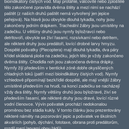
bioindikátory čistých vod. Mají protáhlé, válcovité nebo zploštělé
tělo zakončené zpravidla dvěma štěty a mezi nimi se nachází
paštět (z našich druhů paštět nemá vytvořený jen jepice
peřejová). Na hlavě jsou obvykle dlouhá tykadla, nohy jsou
zakončeny jedním drápkem. Tracheální žábry jsou umístěny na
zadečku. U většiny druhů jsou nymfy býložravci nebo
detritovoři, obvykle se živí řasami, rozsivkami nebo detritem,
ale některé druhy jsou predátoři, lovící drobné larvy hmyzu.
Dospělé pošvatky (Plecoptera) mají dlouhá tykadla, dva páry
křídel skládaná ploše na zadečku, jejich tělo je vždy zakončeno
dvěma štěty. Chodidla noh jsou zakončena dvěma drápky.
Nymfy žijí především v bentické zóně dobře okysličených
chladných toků (patří mezi bioindikátory čistých vod). Nymfy
vzhledově připomínají bezkřídlé dospělé, ale mají vnější žábry
umístěné především na hrudi, na konci zadečku se nacházejí
vždy dva štěty. Nymfy většiny druhů jsou býložravé, živí se
především řasami, ale některé druhy jsou dravé, lovící různé
vodní členovce. Vývin pošvatek prochází nedokonalou
proměnou bez stádia kukly. V tomto článku jsou prezentovány
některé náměty na pozorování jepic a pošvatek ve školních
akváriích (pohyb, dýchání, fototaxe, obrana proti predátorům,
rozdíl mezi larvami obou řádů).