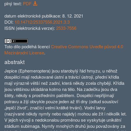
plný text:
PDF
datum elektronické publikace: 8. 12. 2021
DOI:
10.14712/25337556.2021.3.3
ISSN (elektronická verze):
2533-7556
Toto dílo podléhá licenci
Creative Commons Uveďte původ 4.0
Mezinárodní License
.
abstrakt
Jepice (Ephemeroptera) jsou starobylý řád hmyzu, u něhož
dospělci mají redukované ústní a trávicí ústrojí, přední křídla
mají výrazně větší než zadní, která někdy zcela chybějí. Křídla
jsou většinou skládána kolmo na tělo. Na zadečku jsou dva
štěty, někdy s prostředním paštětem. Dospělci nepřijímají
potravu a žijí obvykle pouze jeden až tři dny (odtud sousloví
„jepičí život“, značící velmi krátké trvání). Vodní larvy
(nazývané někdy nymfy nebo najády) mohou ale žít i několik let.
V jejich vývoji s nedokonalou proměnou se vyskytuje unikátní
stádium subimaga. Nymfy mnohých druhů jsou považovány za