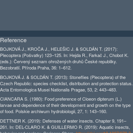
Reference
BOJKOVÁ J., KROČA J., HELEŠIC J. & SOLDÁN T. (2017):
Plecoptera (Pošvatky) 123–125. In: Hejda R., Farkač J., Chobot K.
(eds.): Červený seznam ohrožených druhů České republiky.
Bezobratlí. Příroda Praha, 36: 1–612.
BOJKOVÁ J. & SOLDÁN T. (2013): Stoneflies (Plecoptera) of the
Czech Republic: species checklist, distribution and protection status.
Acta Entomologica Musei Nationalis Pragae, 53, 2: 443–483.
CIANCARA S. (1980): Food preference of Cloeon dipterum (L.)
larvae and dependence of their development and growth on the type
of food. Polskie archiwum hydrobiologii, 27, 1: 143–160.
DETTNER K. (2019): Defenses of water insects. Chapter 9, 191–
261. In: DEL-CLARO K. & GUILLERMO R. (2019): Aquatic insects,