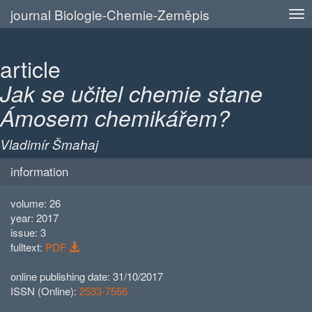
journal Biologie-Chemie-Zeměpis
article
Jak se učitel chemie stane
Ámosem chemikářem?
Vladimír Šmahaj
information
volume: 26
year: 2017
issue: 3
fulltext:
PDF
online publishing date: 31/10/2017
ISSN (Online):
2533-7556