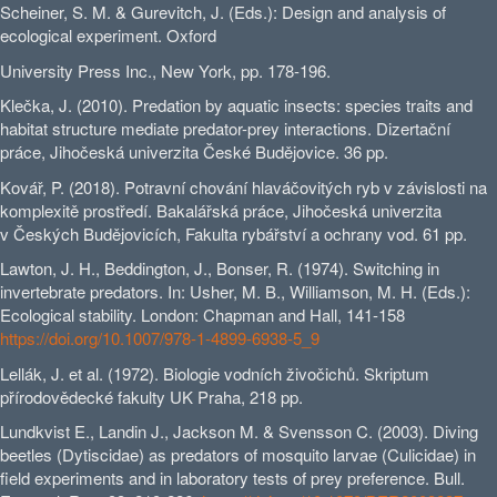
Scheiner, S. M. & Gurevitch, J. (Eds.): Design and analysis of
ecological experiment. Oxford
University Press Inc., New York, pp. 178-196.
Klečka, J. (2010). Predation by aquatic insects: species traits and
habitat structure mediate predator-prey interactions. Dizertační
práce, Jihočeská univerzita České Budějovice. 36 pp.
Kovář, P. (2018). Potravní chování hlaváčovitých ryb v závislosti na
komplexitě prostředí. Bakalářská práce, Jihočeská univerzita
v Českých Budějovicích, Fakulta rybářství a ochrany vod. 61 pp.
Lawton, J. H., Beddington, J., Bonser, R. (1974). Switching in
invertebrate predators. In: Usher, M. B., Williamson, M. H. (Eds.):
Ecological stability. London: Chapman and Hall, 141-158
https://doi.org/10.1007/978-1-4899-6938-5_9
Lellák, J. et al. (1972). Biologie vodních živočichů. Skriptum
přírodovědecké fakulty UK Praha, 218 pp.
Lundkvist E., Landin J., Jackson M. & Svensson C. (2003). Diving
beetles (Dytiscidae) as predators of mosquito larvae (Culicidae) in
field experiments and in laboratory tests of prey preference. Bull.