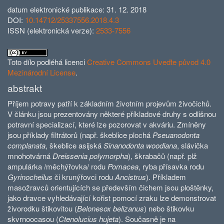
datum elektronické publikace: 31. 12. 2018
DOI:
10.14712/25337556.2018.4.3
ISSN (elektronická verze):
2533-7556
Toto dílo podléhá licenci
Creative Commons Uveďte původ 4.0
Mezinárodní License
.
abstrakt
Příjem potravy patří k základním životním projevům živočichů.
V článku jsou prezentovány některé příkladové druhy s odlišnou
potravní specializací, které lze pozorovat v akváriu. Zmíněny
jsou příklady filtrátorů (např. škeblice plochá
Pseuanodonta
complanata
, škeblice asijská
Sinanodonta woodiana
, slávička
mnohotvárná
Dreissenia polymorpha
), škrabačů (např. plž
ampulárka /měchýřovka/ rodu
Pomacea
, ryba přísavka rodu
Gyrinocheilus
či krunýřovci rodu
Ancistrus
). Příkladem
masožravců orientujících se především čichem jsou ploštěnky,
jako dravce vyhledávající kořist pomocí zraku lze demonstrovat
živorodku štikovitou (
Belonesox belizanus
) nebo štikovku
skvrnoocasou (
Ctenolucius hujeta
). Současně je na