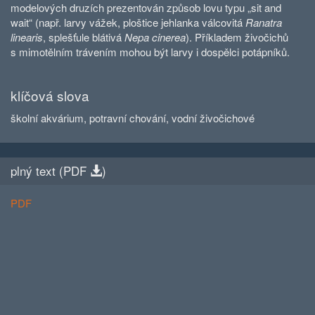
modelových druzích prezentován způsob lovu typu „sit and
wait“ (např. larvy vážek, ploštice jehlanka válcovitá
Ranatra
linearis
, splešťule blátivá
Nepa cinerea
). Příkladem živočichů
s mimotělním trávením mohou být larvy i dospělci potápníků.
klíčová slova
školní akvárium, potravní chování, vodní živočichové
plný text (
PDF
)
PDF