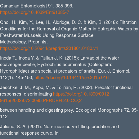
Canadian Entomologist 91, 385-398.
https://doi.org/10.4039/Ent91385-7
Choi, H., Kim, Y., Lee, H., Aldridge, D. C. & Kim, B. (2018): Filtration
Conditions for the Removal of Organic Matter in Eutrophic Waters by
Freshwater Mussels Using Response Surface
Methodology. Preprints.
https://doi.org/10.20944/preprints201801.0180.v1
Inoda T., Inoda Y. & Rullan J. K. (2015): Larvae of the water
scavenger beetle, Hydrophilus acuminatus (Coleoptera:
Hydrophilidae) are specialist predators of snails. Eur. J. Entomol.
112(1): 145-150,
https://doi.org/10.14411/eje.2015.016
Jeschke, J. M., Kopp, M. & Tollrian, R. (2002). Predator functional
responses: discriminating
https://doi.org/10.1890/0012-
9615(2002)072[0095:PFRDBH]2.0.CO;2
between handling and digesting prey. Ecological Monographs 72, 95-
112.
Juliano, S. A. (2001). Non-linear curve fitting: predation and
functional response curve. In: