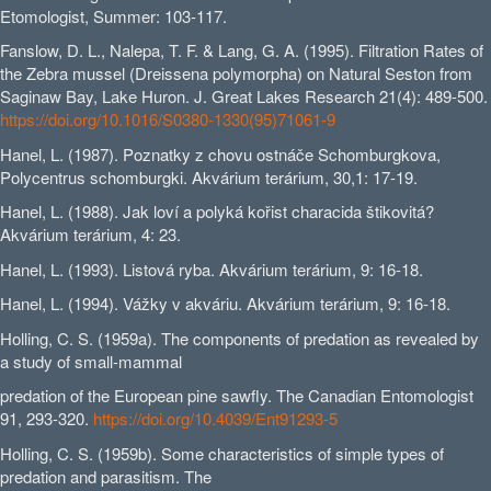
Etomologist, Summer: 103-117.
Fanslow, D. L., Nalepa, T. F. & Lang, G. A. (1995). Filtration Rates of
the Zebra mussel (Dreissena polymorpha) on Natural Seston from
Saginaw Bay, Lake Huron. J. Great Lakes Research 21(4): 489-500.
https://doi.org/10.1016/S0380-1330(95)71061-9
Hanel, L. (1987). Poznatky z chovu ostnáče Schomburgkova,
Polycentrus schomburgki. Akvárium terárium, 30,1: 17-19.
Hanel, L. (1988). Jak loví a polyká kořist characida štikovitá?
Akvárium terárium, 4: 23.
Hanel, L. (1993). Listová ryba. Akvárium terárium, 9: 16-18.
Hanel, L. (1994). Vážky v akváriu. Akvárium terárium, 9: 16-18.
Holling, C. S. (1959a). The components of predation as revealed by
a study of small-mammal
predation of the European pine sawfly. The Canadian Entomologist
91, 293-320.
https://doi.org/10.4039/Ent91293-5
Holling, C. S. (1959b). Some characteristics of simple types of
predation and parasitism. The