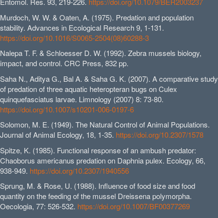
Entomol. Res. 93, 219-226.
https://doi.org/10.1079/BER2003237
Murdoch, W. W. & Oaten, A. (1975). Predation and population
stability. Advances in Ecological Research 9, 1-131.
https://doi.org/10.1016/S0065-2504(08)60288-3
Nalepa T. F. & Schloesser D. W. (1992). Zebra mussels biology,
impact, and control. CRC Press, 832 pp.
Saha N., Aditya G., Bal A. & Saha G. K. (2007). A comparative study
of predation of three aquatic heteropteran bugs on Culex
quinquefasciatus larvae. Limnology (2007) 8: 73-80.
https://doi.org/10.1007/s10201-006-0197-6
Solomon, M. E. (1949). The Natural Control of Animal Populations.
Journal of Animal Ecology, 18, 1-35.
https://doi.org/10.2307/1578
Spitze, K. (1985). Functional response of an ambush predator:
Chaoborus americanus predation on Daphnia pulex. Ecology, 66,
938-949.
https://doi.org/10.2307/1940556
Sprung, M. & Rose, U. (1988). Influence of food size and food
quantity on the feeding of the mussel Dreissena polymorpha.
Oecologia, 77: 526-532.
https://doi.org/10.1007/BF00377269