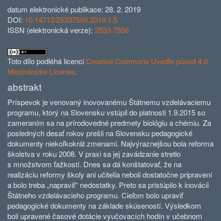
datum elektronické publikace: 28. 2. 2019
DOI:
10.14712/25337556.2019.1.5
ISSN (elektronická verze):
2533-7556
Toto dílo podléhá licenci
Creative Commons Uveďte původ 4.0
Mezinárodní License
.
abstrakt
Príspevok je venovaný inovovanému Štátnemu vzdelávaciemu
programu, ktorý na Slovensku vstúpil do platnosti 1.9.2015 so
zameraním sa na prírodovedné predmety biológiu a chémiu. Za
posledných desať rokov prešli na Slovensku pedagogické
dokumenty niekoľkokrát zmenami. Najvýraznejšou bola reforma
školstva v roku 2008. V praxi sa jej zavádzanie stretlo
s množstvom ťažkostí. Dnes sa dá konštatovať, že na
realizáciu reformy školy ani učitelia neboli dostatočne pripravení
a bolo treba „napraviť“ nedostatky. Preto sa pristúpilo k inovácii
Štátneho vzdelávacieho programu. Cieľom bolo upraviť
pedagogické dokumenty na základe skúseností. Výsledkom
boli upravené časové dotácie vyučovacích hodín v učebnom