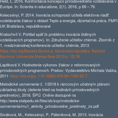
Held, Ľ. 2016. Konfrontácia koncepcií prírodovedného vzdelávania v
Európe. In: Scientia in educatione, 2(1). 2016, p 69 – 79.
Kelecsényi, P. 2014. Inovácia schopností učiteľa efektívne riadiť
vzdelávanie žiakov v oblasti Teplo a energia, dizertačná práca, FMFI
UK Bratislava, nepublikované
Kratochvíl V. Pohľad späť (k problému inovácie štátnych
vzdelávacích programov). In: Združenie učiteľov chémie. Zborník z
1. medzinárodnej konferencie učiteľov chémie, 2013
https://doi.org/Banská Bystrica, Slovenská republika. Banská
Bystrica: Univerzita Mateja Bela 2013 p. 12-16.
Lapitková V. Hodnotenie výkonov žiakov v reformovaných
prírodovedných programoch. Prešov: Vydavateľstvo Michala Vaška,
2011
https://doi.org/p. 118. ISBN 978-80-7165-62-7.
Metodické usmernenie č. 1/2018 k rámcovým učebným plánom
základnej školy (delenie tried na hodinách prírodovedných
predmetov), 2018. ŠPÚ. Online dostupné na
http://www.statpedu.sk/files/sk/svp/metodicke-
usmernenia/mu1_aktivity_prirodovedne_predmety_zs.pdf
Siváková, M., Kelecsényi, P., Páleníková, M. 2013. Inovácia